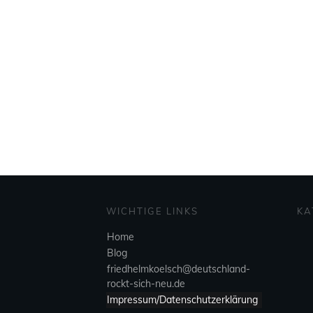
WICHTIGE LINKS
KA
Home
Blog
friedhelmkoelsch@deutschland-
rockt-sich-neu.de
Impressum/Datenschutzerklärung