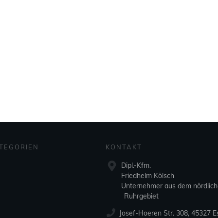
TEGORIEN
KONTAKT
Dipl.-Kfm.
Friedhelm Kölsch
Unternehmer aus dem nördlic
Ruhrgebiet
Josef-Hoeren Str. 308, 45327 