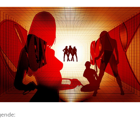
gende: