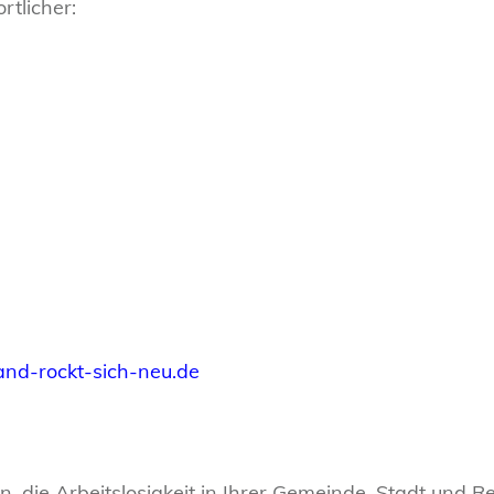
rtlicher:
and-rockt-sich-neu.de
n, die Arbeitslosigkeit in Ihrer Gemeinde, Stadt und R