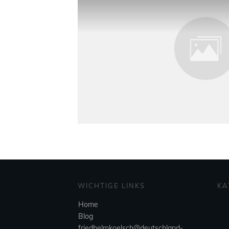
WICHTIGE LINKS
KA
Home
Blog
friedhelmkoelsch@deutschland-