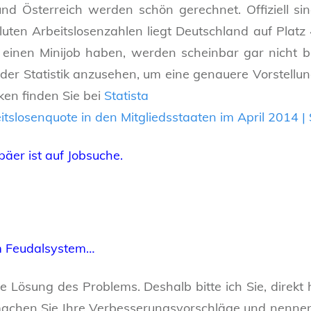
und Österreich werden schön gerechnet. Offiziell si
ten Arbeitslosenzahlen liegt Deutschland auf Platz 4
einen Minijob haben, werden scheinbar gar nicht berü
 der Statistik anzusehen, um eine genauere Vorstellu
iken finden Sie bei
Statista
äer ist auf Jobsuche.
m Feudalsystem…
die Lösung des Problems. Deshalb bitte ich Sie, direk
achen Sie Ihre Verbesserungsvorschläge und nennen S