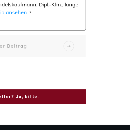
delskaufmann, Dipl.-Kfm., lange
Bio ansehen
er Beitrag
tter? Ja, bitte.