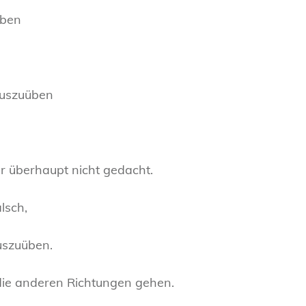
üben
auszuüben
r überhaupt nicht gedacht.
lsch,
uszuüben.
 die anderen Richtungen gehen.