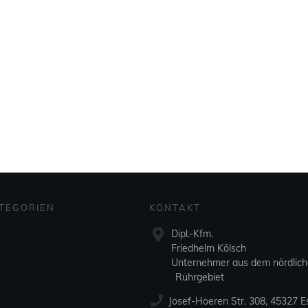
TEGORIEN
KONTAKT
Dipl.-Kfm.
Friedhelm Kölsch
Unternehmer aus dem nördlic
Ruhrgebiet
Josef-Hoeren Str. 308, 45327 