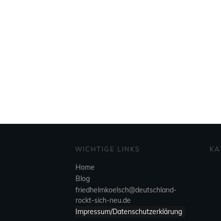
WICHTIGE LINKS
KA
Home
Blog
friedhelmkoelsch@deutschland-
rockt-sich-neu.de
Impressum/Datenschutzerklärung