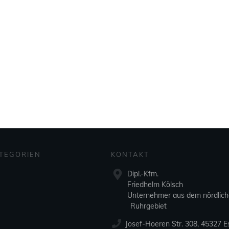
TEGORIEN
KONTAKT
Dipl.-Kfm.
Friedhelm Kölsch
Unternehmer aus dem nördlic
Ruhrgebiet
Josef-Hoeren Str. 308, 45327 