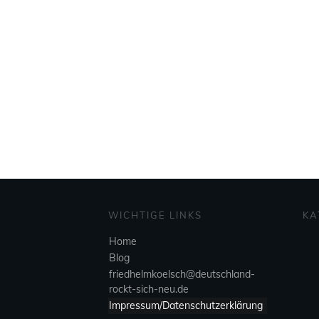
WICHTIGE LINKS
KA
Home
Blog
friedhelmkoelsch@deutschland-
rockt-sich-neu.de
Impressum/Datenschutzerklärung