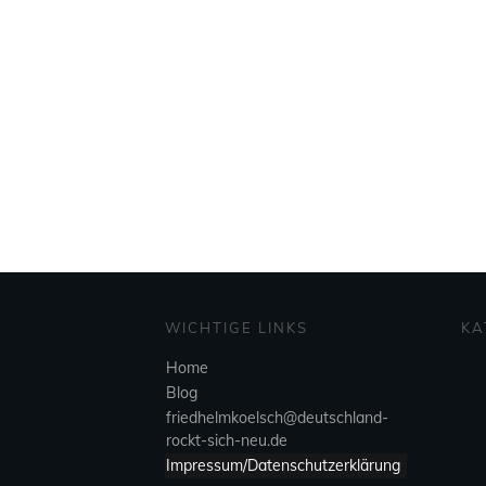
WICHTIGE LINKS
KA
Home
Blog
friedhelmkoelsch@deutschland-
rockt-sich-neu.de
Impressum/Datenschutzerklärung