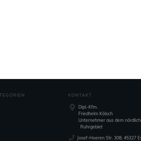
TEGORIEN
KONTAKT
Dipl.-Kfm.
Friedhelm Kölsch
Unternehmer aus dem nördlic
Ruhrgebiet
Josef-Hoeren Str. 308, 45327 