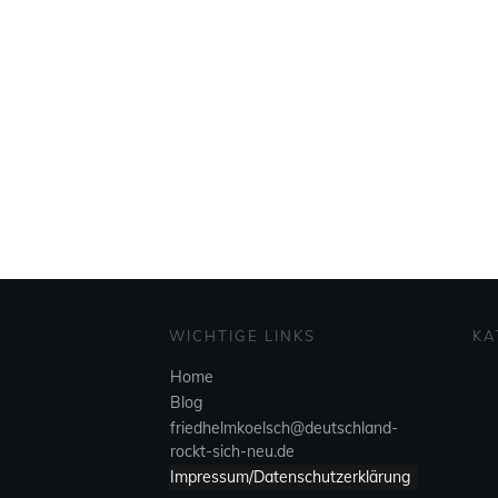
WICHTIGE LINKS
KA
Home
Blog
friedhelmkoelsch@deutschland-
rockt-sich-neu.de
Impressum/Datenschutzerklärung