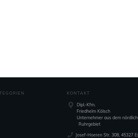
TEGORIEN
KONTAKT
Dipl.-Kfm.
Friedhelm Kölsch
Unternehmer aus dem nördlic
Ruhrgebiet
Josef-Hoeren Str. 308, 45327 