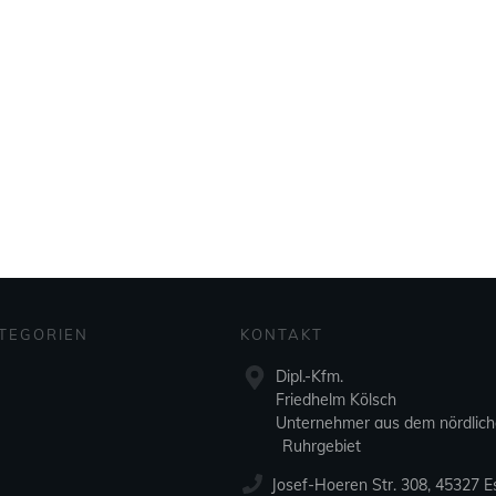
TEGORIEN
KONTAKT
Dipl.-Kfm.
Friedhelm Kölsch
Unternehmer aus dem nördlic
Ruhrgebiet
Josef-Hoeren Str. 308, 45327 