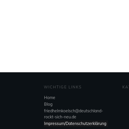
WICHTIGE LINKS
KA
Home
Blog
friedhelmkoelsch@deutschland-
rockt-sich-neu.de
Impressum/Datenschutzerklärung