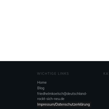
WICHTIGE LINKS
KA
Home
Blog
friedhelmkoelsch@deutschland-
rockt-sich-neu.de
Impressum/Datenschutzerklärung