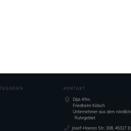
TEGORIEN
KONTAKT
Dipl.-Kfm.
Friedhelm Kölsch
Unternehmer aus dem nördlic
Ruhrgebiet
Josef-Hoeren Str. 308, 45327 