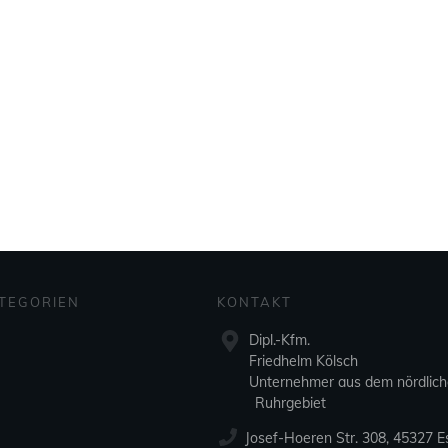
TEGORIEN
KONTAKT
Dipl.-Kfm.
Friedhelm Kölsch
Unternehmer aus dem nördlic
Ruhrgebiet
Josef-Hoeren Str. 308, 45327 