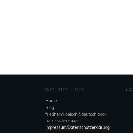
WICHTIGE LINKS
KA
Home
Blog
friedhelmkoelsch@deutschland-
rockt-sich-neu.de
Impressum/Datenschutzerklärung