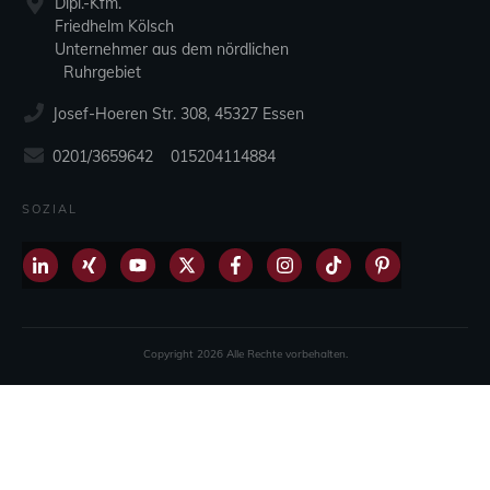
Dipl.-Kfm.
Friedhelm Kölsch
Unternehmer aus dem nördlichen
Ruhrgebiet
Josef-Hoeren Str. 308, 45327 Essen
0201/3659642 015204114884
SOZIAL
Copyright
2026
Alle Rechte vorbehalten.