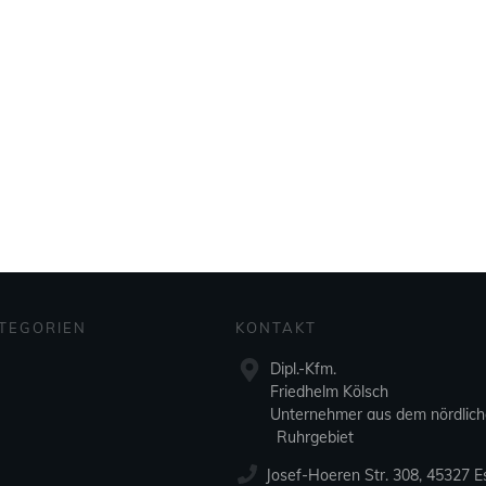
TEGORIEN
KONTAKT
Dipl.-Kfm.
Friedhelm Kölsch
Unternehmer aus dem nördlic
Ruhrgebiet
Josef-Hoeren Str. 308, 45327 