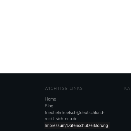
WICHTIGE LINKS
KA
Home
Blog
friedhelmkoelsch@deutschland-
rockt-sich-neu.de
Impressum/Datenschutzerklärung