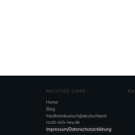
WICHTIGE LINKS
KA
Home
Blog
friedhelmkoelsch@deutschland-
rockt-sich-neu.de
Impressum/Datenschutzerklärung