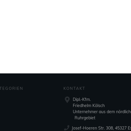
TEGORIEN
KONTAKT
Dipl.-Kfm.
Friedhelm Kölsch
Unternehmer aus dem nördlic
Ruhrgebiet
Josef-Hoeren Str. 308, 45327 