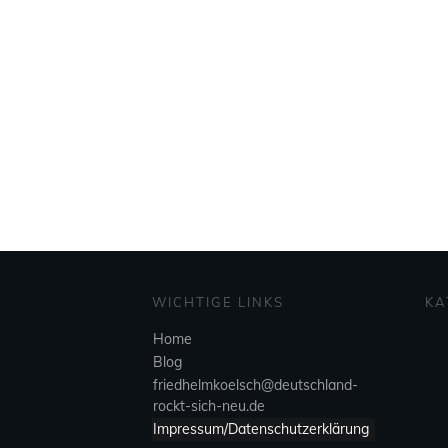
WICHTIGE LINKS
KA
Home
Blog
friedhelmkoelsch@deutschland-
rockt-sich-neu.de
Impressum/Datenschutzerklärung