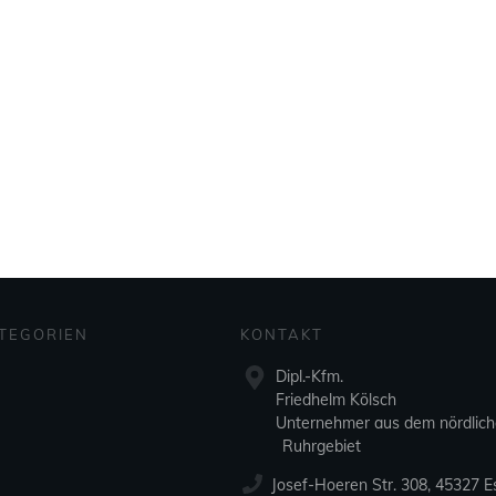
TEGORIEN
KONTAKT
Dipl.-Kfm.
Friedhelm Kölsch
Unternehmer aus dem nördlic
Ruhrgebiet
Josef-Hoeren Str. 308, 45327 