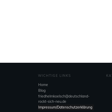
WICHTIGE LINKS
KA
Home
Blog
friedhelmkoelsch@deutschland-
rockt-sich-neu.de
Impressum/Datenschutzerklärung