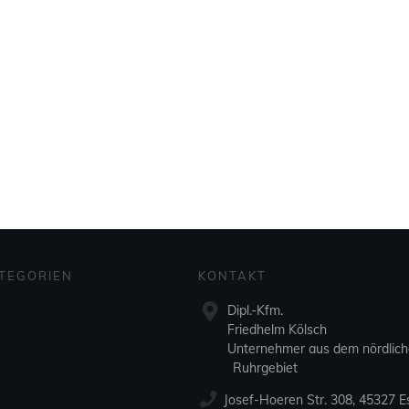
TEGORIEN
KONTAKT
Dipl.-Kfm.
Friedhelm Kölsch
Unternehmer aus dem nördlic
Ruhrgebiet
Josef-Hoeren Str. 308, 45327 