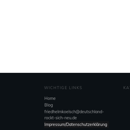
WICHTIGE LINKS
KA
Home
Blog
friedhelmkoelsch@deutschland-
rockt-sich-neu.de
Impressum/Datenschutzerklärung