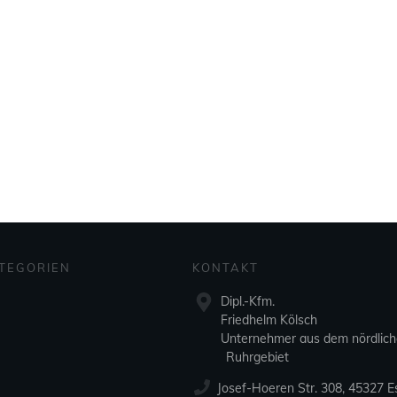
TEGORIEN
KONTAKT
Dipl.-Kfm.
Friedhelm Kölsch
Unternehmer aus dem nördlic
Ruhrgebiet
Josef-Hoeren Str. 308, 45327 