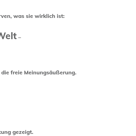
en, was sie wirklich ist:
Welt
–
 die freie Meinungsäußerung.
kung gezeigt.